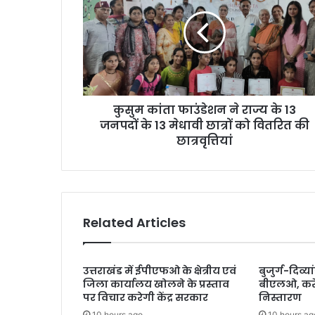
फाउंडेशन
ने
राज्य
के
13
जनपदों
के
कुसुम कांता फाउंडेशन ने राज्य के 13
13
मेधावी
जनपदों के 13 मेधावी छात्रों को वितरित की
छात्रों
छात्रवृत्तियां
को
वितरित
की
छात्रवृत्तियां
Related Articles
उत्तराखंड में ईपीएफओ के क्षेत्रीय एवं
बुजुर्ग-दिव्या
जिला कार्यालय खोलने के प्रस्ताव
बीएलओ, करें
पर विचार करेगी केंद्र सरकार
निस्तारण
10 hours ago
10 hours ag