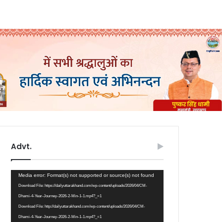
Advt.
Video
Media error: Format(s) not supported or source(s) not found
Player
Download File: https://dailyuttarakhand.com/wp-content/uploads/2026/04/CM-
Dhami-4-Year-Journey-2026-2-Min-1-1.mp4?_=1
Download File: http://dailyuttarakhand.com/wp-content/uploads/2026/04/CM-
Dhami-4-Year-Journey-2026-2-Min-1-1.mp4?_=1