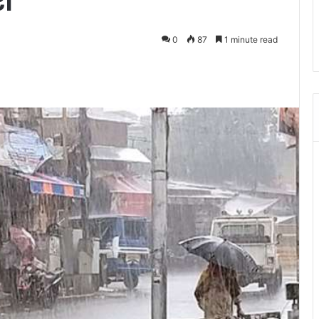
िश
0
87
1 minute read