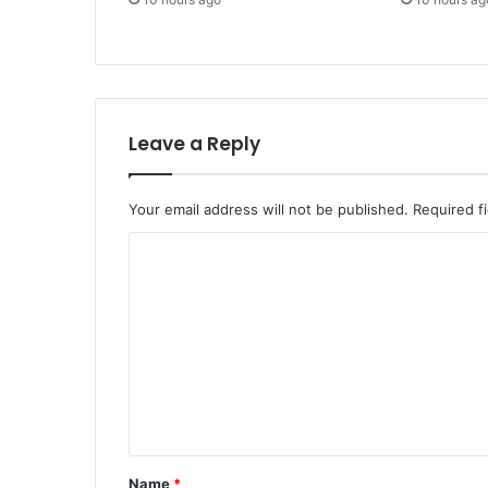
Leave a Reply
Your email address will not be published.
Required f
C
o
m
m
e
n
t
*
Name
*