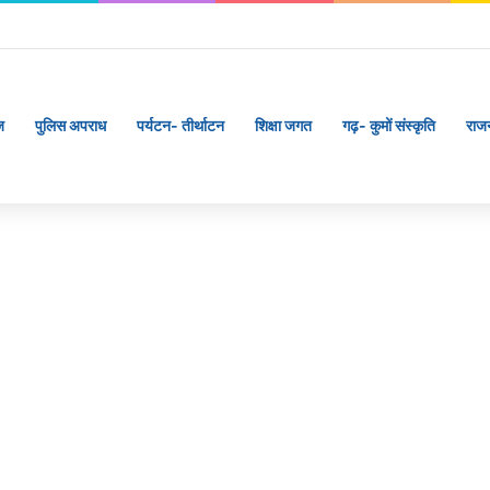
बीएलओ, करेंगे नोटिसों का निस्तारण
ज
पुलिस अपराध
पर्यटन- तीर्थाटन
शिक्षा जगत
गढ़- कुमों संस्कृति
राज