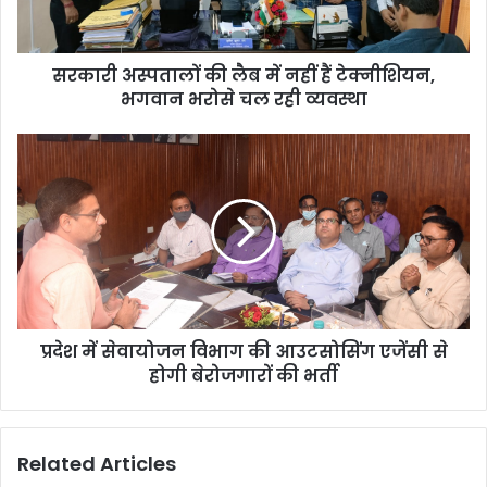
हैं
टेक्नीशियन,
भगवान
सरकारी अस्पतालों की लैब में नहीं हैं टेक्नीशियन,
भरोसे
चल
भगवान भरोसे चल रही व्यवस्था
रही
व्यवस्था
प्रदेश
में
सेवायोजन
विभाग
की
आउटसोसिंग
एजेंसी
से
होगी
प्रदेश में सेवायोजन विभाग की आउटसोसिंग एजेंसी से
बेरोजगारों
की
होगी बेरोजगारों की भर्ती
भर्ती
Related Articles