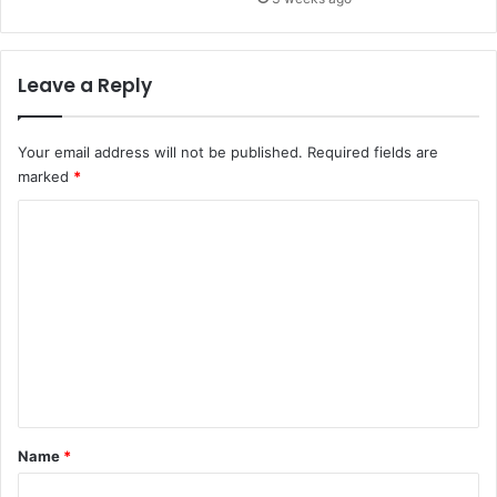
Leave a Reply
Your email address will not be published.
Required fields are
marked
*
C
o
m
m
e
n
t
*
Name
*