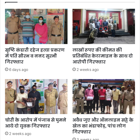
सृष्टि कंडारी दहेज हत्या प्रकरण
लाखों रूपए की कीमत की
में पति सौरभ व ननद सुरभी
प्रतिबंधित केटामाइन के साथ दो
गिरफ्तार
आरोपी गिरफ्तार
6 days ago
2 weeks ago
चोरी के आरोप में पंजाब से घुमने
अवैध जुए और ऑनलाइन सट्टे के
आये दो युवक गिरफ्तार
खेल का भंडाफोड़, पांच लोग
गिरफ्तार
2 weeks ago
3 weeks ago