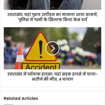
सामने,
पुलिस
उत्तराखंड: यहां पुरुष उत्पीड़न का मामला आया सामने,
ने
पत्नी
पुलिस ने पत्नी के खिलाफ किया केस दर्ज
के
खिलाफ
उत्तराखंड
किया
में
केस
दर्दनाक
दर्ज
हादसा:
यहां
सड़क
हादसे
में
चाचा-
उत्तराखंड में दर्दनाक हादसा: यहां सड़क हादसे में चाचा-
भतीजे
की
भतीजे की मौत, 4 घायल
मौत,
4
घायल
Related Articles