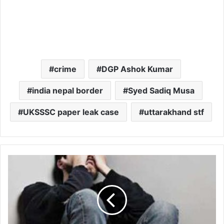
crime
DGP Ashok Kumar
india nepal border
Syed Sadiq Musa
UKSSSC paper leak case
uttarakhand stf
उत्तराखंड:
यहां
पुरुष
उत्पीड़न
का
मामला
आया