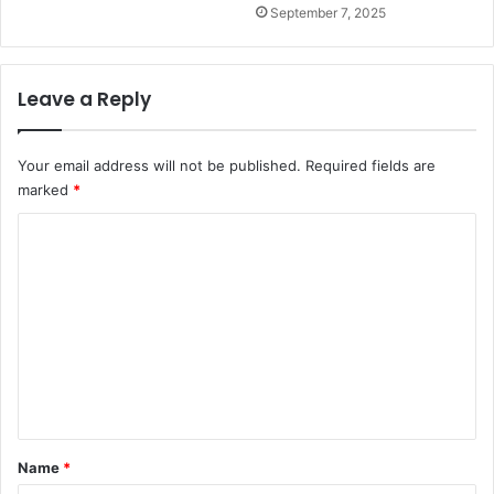
September 7, 2025
Leave a Reply
Your email address will not be published.
Required fields are
marked
*
C
o
m
m
e
n
t
*
Name
*