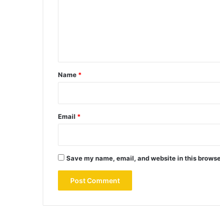
m
e
n
t
*
Name
*
Email
*
Save my name, email, and website in this browse