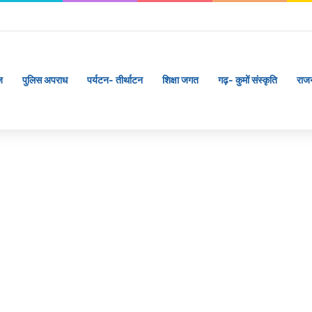
ज
पुलिस अपराध
पर्यटन- तीर्थाटन
शिक्षा जगत
गढ़- कुमों संस्कृति
राज