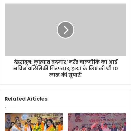
देहरादून:
कुख्यात
बदमाश
नरेंद्र
वाल्मीकि
का
भाई
सचिन
वलिमिकी
देहरादून: कुख्यात बदमाश नरेंद्र वाल्मीकि का भाई
गिरफ्तार,
हत्या
सचिन वलिमिकी गिरफ्तार, हत्या के लिए ली थी 10
के
लाख की सुपारी
लिए
ली
थी
Related Articles
10
लाख
की
सुपारी