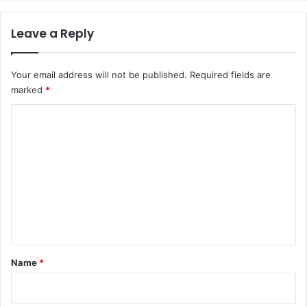
Leave a Reply
Your email address will not be published.
Required fields are
marked
*
C
o
m
m
e
n
t
*
Name
*