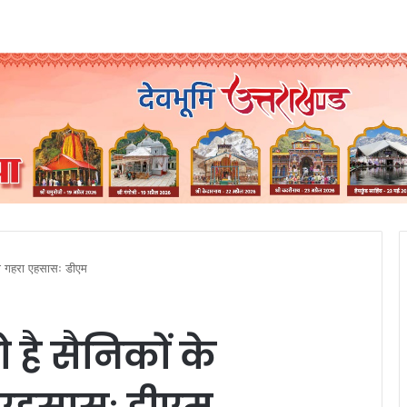
ा गहरा एहसासः डीएम
है सैनिकों के