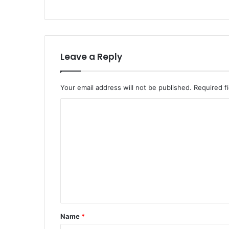
4
क
रो
ड़
की
ठ
Leave a Reply
गी
Your email address will not be published.
Required f
C
o
m
m
e
n
t
*
Name
*