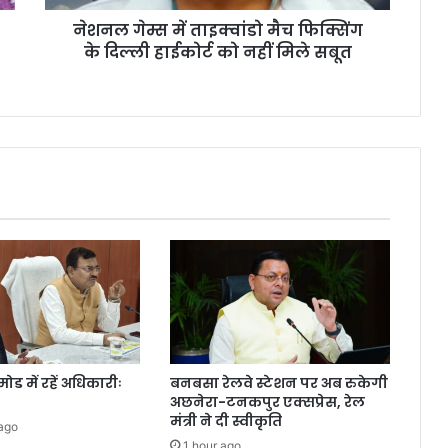
इ
नेशनल गेम्स में ताइक्वांडो मैच फिक्सिंग
क्वां
के दिल्ली हाईकोर्ट को नहीं मिले सबूत
डो
मै
च
फि
क्सिं
ग
के
दि
ल्ली
हा
ई
को
र्ट
को
न
हीं
ोड में रहें अधिकारीः
बनबसा रेलवे स्टेशन पर अब रुकेगी
मि
अछनेरा-टनकपुर एक्सप्रेस, रेल
ले
मंत्री ने दी स्वीकृति
ago
स
1 hour ago