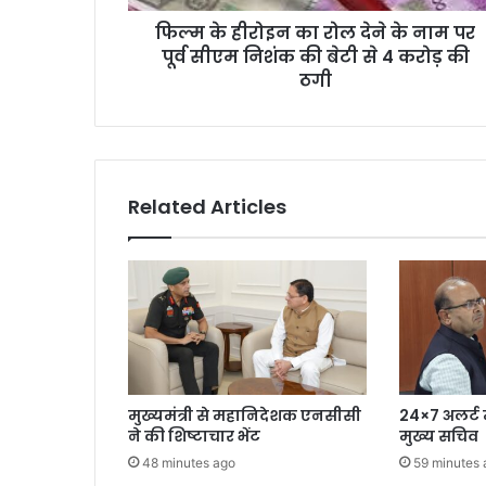
रो
फिल्म के हीरोइन का रोल देने के नाम पर
ल
पूर्व सीएम निशंक की बेटी से 4 करोड़ की
दे
ने
ठगी
के
ना
म
प
र
Related Articles
पू
र्व
सी
ए
म
नि
शं
क
की
मुख्यमंत्री से महानिदेशक एनसीसी
24×7 अलर्ट म
बे
ने की शिष्टाचार भेंट
मुख्य सचिव
टी
48 minutes ago
59 minutes 
से