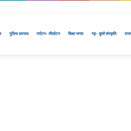
गी अछनेरा-टनकपुर एक्सप्रेस, रेल मंत्री ने दी स्वीकृति
ज
पुलिस अपराध
पर्यटन- तीर्थाटन
शिक्षा जगत
गढ़- कुमों संस्कृति
राज