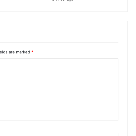
बू
त
ields are marked
*