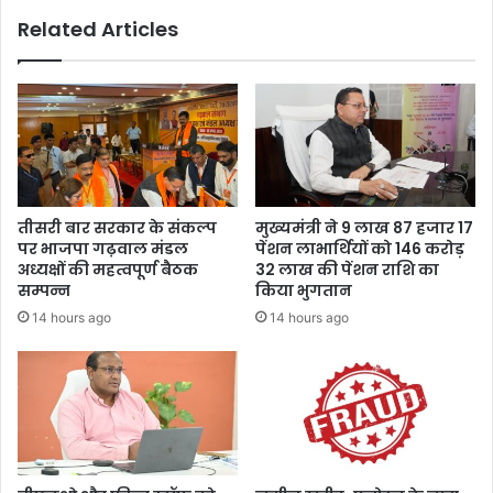
की
या
Related Articles
वि
न
शे
की
ष
अ
पू
धू
जा
री
-
तै
अ
या
र्च
री
ना
दे
तीसरी बार सरकार के संकल्प
मुख्यमंत्री ने 9 लाख 87 हजार 17
ख
पर भाजपा गढ़वाल मंडल
पेंशन लाभार्थियों को 146 करोड़
क
अध्यक्षों की महत्वपूर्ण बैठक
32 लाख की पेंशन राशि का
र
सम्पन्न
किया भुगतान
बि
14 hours ago
14 hours ago
फ
रे
डी
ए
म
आ
शी
ष