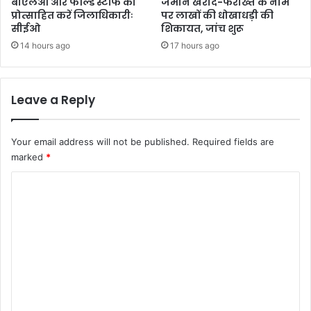
बीएलओ और फील्ड स्टॉफ को
जमीन खरीद-फरोख्त के नाम
चौ
प्रोत्साहित करें जिलाधिकारीः
पर लाखों की धोखाधड़ी की
सीईओ
शिकायत, जांच शुरू
हा
न
14 hours ago
17 hours ago
Leave a Reply
Your email address will not be published.
Required fields are
marked
*
C
o
m
m
e
n
t