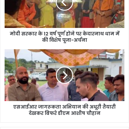
का
र
के
1
2
मोदी सरकार के 12 वर्ष पूर्ण होने पर केदारनाथ धाम में
व
की विशेष पूजा-अर्चना
र्ष
पू
र्ण
ए
हो
स
ने
आ
प
ई
र
आ
के
र
दा
जा
र
ग
ना
रू
थ
एसआईआर जागरूकता अभियान की अधूरी तैयारी
क
धा
देखकर बिफरे डीएम आशीष चौहान
ता
म
अ
में
भि