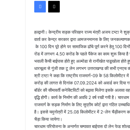
Facebook
X
n
d
a
n
हल्द्वानी। केन्द्रीय सड़क परिवहन राज्य मंत्री अजय टम्टा ने शुक
e
वार्ता कर केन्द्र सरकार द्वारा आमजनमानस के लिए जनकल्याणकारी
m
के 100 दिन पूरे होने पर सामाजिक ढॉचे पूर्ण करने हेतु 100 दिनो
a
i
रोड में लगभग 4.50 करोड केे पहले पैकेज का काम शुरू किया है 
l
भवाली कैची बाईपास होते हुए अल्मोडा से रानीखेत पाडूखोला होते
धारचूला से गुंजी तक टू लेन लगभग उत्तराखण्ड की सभी एनएच क
श्री टम्टा ने कहा कि राष्ट्रीय राजमार्ग-09 के 58 किलोमीटर 
करोड़ की लागत से दिनांक 07.09.2024 को अवार्ड कर दिया गया 
बॉर्डर की सीमावर्ती कनेक्टिविटी को बढ़ावा मिलेगा इसके अलावा 
वृद्धि होगी। कार्य के निर्माण की अवधि 2 वर्ष रखी गयी है। चारधा
राजमार्ग के सड़क निर्माण के लिए सुप्रीम कोर्ट द्वारा गठित उच्
है। इससे यमुनोत्री में 25.08 किलोमीटर में 2-लेन चैड़ीकरण का
चैड़ा किया जायेगा।
चारधाम परियोजना के अन्तर्गत चम्पावत बाईपास दो लेन पेव्ड 