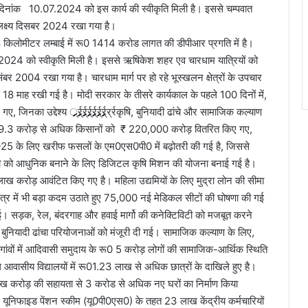
वारा दिनांक 10.07.2024 को इस कार्य की स्वीकृति मिली है। इससे चम्पवात
ा लक्ष्य दिसबर 2024 रखा गया है।
किलोमीटर लम्बाई में रू0 1414 करोड लागत की डीपीआर प्रगति में है।
7.2024 को स्वीकृति मिली है। इससे ऋषिकेश शहर एव चारधाम यात्रियों को
संबर 2004 रखा गया है। चारधाम मार्ग पर हो रहे भूस्खलन क्षेत्रों के उपचार
 से 18 माह रखी गई है। मोदी सरकार के तीसरे कार्यकाल के पहले 100 दिनों में,
्र्र्र्र्र्र्र्र्र्र्र्र्र्
र्र्र्र्र्र्र्र्र्र्र्र्र्र्र्
र्र्र्र्र्र्र्र्र्र्र्र्र्र्र्
र्र्र्र्र्र्र्र्र्र्र्र्र्र्र्
र्र्र्र्र्र्र्र्र्र्र्र्र्र्र्
र्र्र्र्र्र्र्र्र्र्र्र्र्र्र्
र्र्र्र्र्र्र्र्र्र्र्र्र्र्र्
र्र्रकृषि, बुनियादी ढांचे और सामाजिक कल्याण
त 9.3 करोड़ से अधिक किसानों को ₹ 220,000 करोड़ वितरित किए गए,
24-25 के लिए खरीफ फसलों के एम0एस0पी0 में बढ़ोतरी की गई है, जिससे
ी को आधुनिक बनाने के लिए डिजिटल कृषि मिशन की योजना बनाई गई है।
ाख करोड़ आवंटित किए गए है। महिला उद्यमियों के लिए मुद्रा लोन की सीमा
ेत्र में भी बड़ा कदम उठाते हुए 75,000 नई मेडिकल सीटों की घोषणा की गई
ई। सड़क, रेल, बंदरगाह और हवाई मार्गो की कनेक्टिविटी को मजबूत करने
ुनियादी ढांचा परियोजनाओं को मंजूरी दी गई। सामाजिक कल्याण के लिए,
ंवों में आदिवासी समुदाय के रू0 5 करोड़ लोगों की सामाजिक-आर्थिक स्थिति
आवासीय विद्यालयों में रू01.23 लाख से अधिक छात्रों के दाखिले हुए है।
 करोड़ की सहायता से 3 करोड से अधिक नए घरों का निर्माण किया
ूनिफाइड पेंशन स्कीम (यू0पी0एस0) के तहत 23 लाख केंद्रीय कर्मचारियों