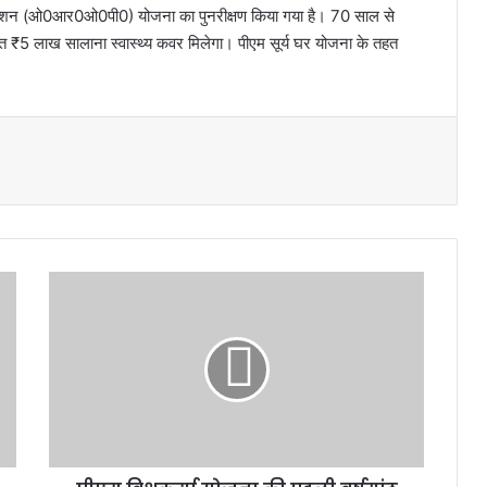
न पेंशन (ओ0आर0ओ0पी0) योजना का पुनरीक्षण किया गया है। 70 साल से
त ₹5 लाख सालाना स्वास्थ्य कवर मिलेगा। पीएम सूर्य घर योजना के तहत
पी
ए
म
वि
श्व
क
र्मा
यो
ज