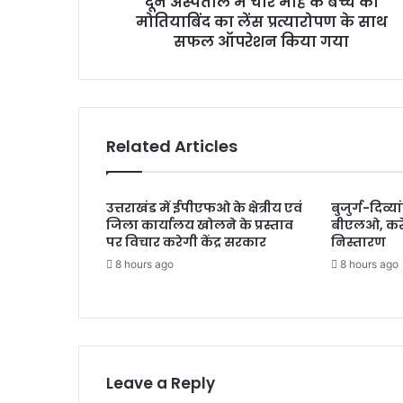
दून अस्पताल में चार माह के बच्चे का
मा
मोतियाबिंद का लेंस प्रत्यारोपण के साथ
ह
के
सफल ऑपरेशन किया गया
ब
च्चे
का
मो
ति
Related Articles
या
बिं
द
उत्तराखंड में ईपीएफओ के क्षेत्रीय एवं
बुजुर्ग-दिव्या
का
जिला कार्यालय खोलने के प्रस्ताव
बीएलओ, करें
लें
पर विचार करेगी केंद्र सरकार
निस्तारण
स
8 hours ago
8 hours ago
प्र
त्या
रो
प
ण
के
सा
Leave a Reply
थ