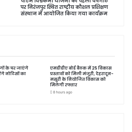
पीएम विश्वकर्मा योजना की पहली वर्षगांठ
ना
पर निरंजपुर स्थित राष्ट्रीय कौशल प्रशिक्षण
की
प
संस्थान में आयोजित किया गया कार्यक्रम
ह
ली
व
र्ष
गां
ठ
प
र
ंगों के घर जाएंगे
एमडीडीए बोर्ड बैठक में 25 विकास
नि
गे नोटिसों का
प्रस्तावों को मिली मंजूरी, देहरादून-
रं
मसूरी के नियोजित विकास को
ज
मिलेगी रफ्तार
पु
8 hours ago
र
स्थि
त
रा
ष्ट्री
य
कौ