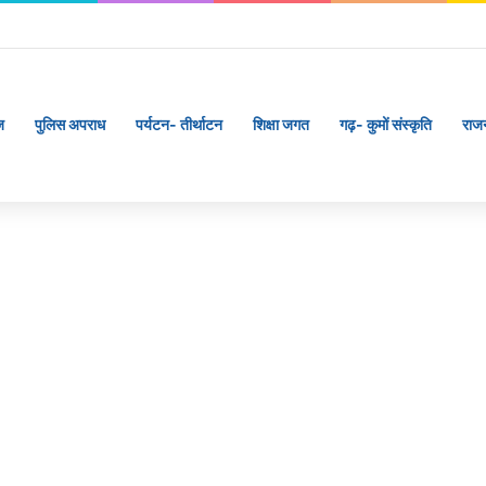
ज
पुलिस अपराध
पर्यटन- तीर्थाटन
शिक्षा जगत
गढ़- कुमों संस्कृति
राज