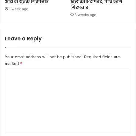
आये दो युवक गिरफ्तार
खेल का भंडाफोड़, पांच लोग
गिरफ्तार
1 week ago
3 weeks ago
Leave a Reply
Your email address will not be published.
Required fields are
marked
*
C
o
m
m
e
n
t