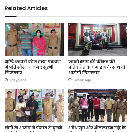
पांच
Related Articles
घायल
सृष्टि कंडारी दहेज हत्या प्रकरण
लाखों रूपए की कीमत की
में पति सौरभ व ननद सुरभी
प्रतिबंधित केटामाइन के साथ दो
गिरफ्तार
आरोपी गिरफ्तार
5 days ago
1 week ago
चोरी के आरोप में पंजाब से घुमने
अवैध जुए और ऑनलाइन सट्टे के