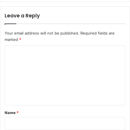
Leave a Reply
Your email address will not be published.
Required fields are
marked
*
C
o
m
m
e
n
t
*
Name
*