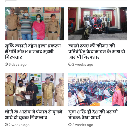
सृष्टि कंडारी दहेज हत्या प्रकरण
लाखों रूपए की कीमत की
में पति सौरभ व ननद सुरभी
प्रतिबंधित केटामाइन के साथ दो
गिरफ्तार
आरोपी गिरफ्तार
6 days ago
2 weeks ago
चोरी के आरोप में पंजाब से घुमने
युवा शक्ति ही देश की असली
आये दो युवक गिरफ्तार
ताकतः रेखा आर्या
2 weeks ago
2 weeks ago