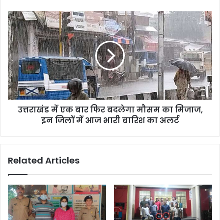
गिरफ्तार
उत्तराखंड
में
एक
बार
फिर
बदलेगा
मौसम
का
मिजाज,
उत्तराखंड में एक बार फिर बदलेगा मौसम का मिजाज,
इन
जिलों
इन जिलों में आज भारी बारिश का अलर्ट
में
आज
भारी
Related Articles
बारिश
का
अलर्ट