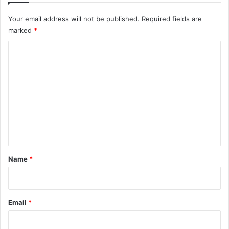
Your email address will not be published.
Required fields are
marked
*
C
o
m
m
e
n
t
*
Name
*
Email
*