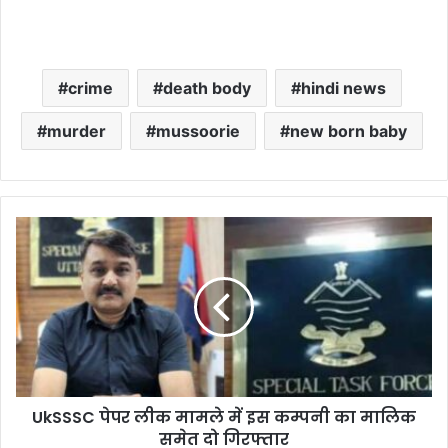
crime
death body
hindi news
murder
mussoorie
new born baby
UkSSSC
पेपर
लीक
मामले
में
इस
कम्पनी
का
मालिक
UkSSSC पेपर लीक मामले में इस कम्पनी का मालिक
समेत
दो
समेत दो गिरफ्तार