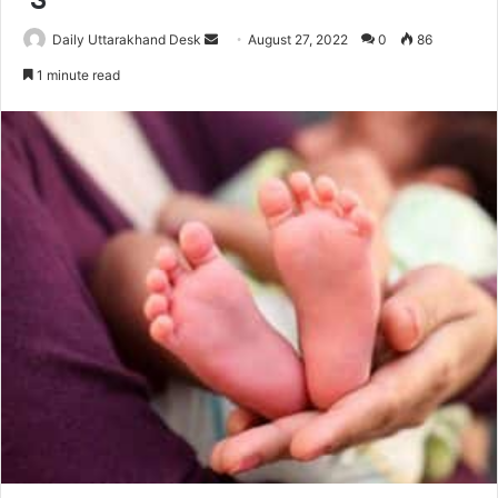
Send
Daily Uttarakhand Desk
August 27, 2022
0
86
an
1 minute read
email