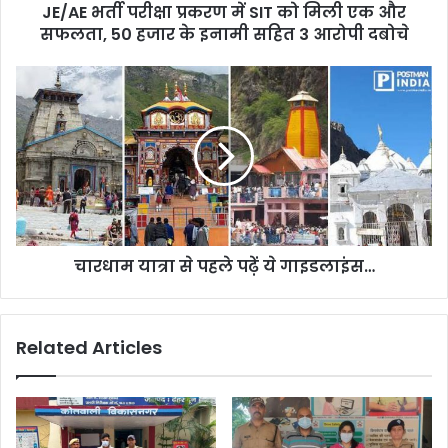
JE/AE भर्ती परीक्षा प्रकरण में SIT को मिली एक और
और
सफलता,
सफलता, 50 हजार के इनामी सहित 3 आरोपी दबोचे
50
हजार
चारधाम
के
यात्रा
इनामी
से
सहित
पहले
3
पढ़ें
आरोपी
ये
दबोचे
गाइडलाइंस…
चारधाम यात्रा से पहले पढ़ें ये गाइडलाइंस…
Related Articles