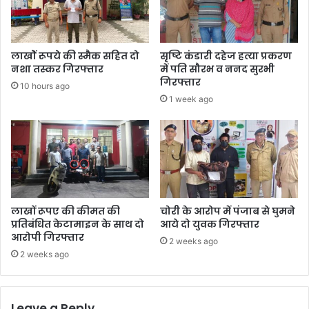
लाखोें रूपये की स्मैक सहित दो
सृष्टि कंडारी दहेज हत्या प्रकरण
नशा तस्कर गिरफ्तार
में पति सौरभ व ननद सुरभी
गिरफ्तार
10 hours ago
1 week ago
लाखों रूपए की कीमत की
चोरी के आरोप में पंजाब से घुमने
प्रतिबंधित केटामाइन के साथ दो
आये दो युवक गिरफ्तार
आरोपी गिरफ्तार
2 weeks ago
2 weeks ago
Leave a Reply