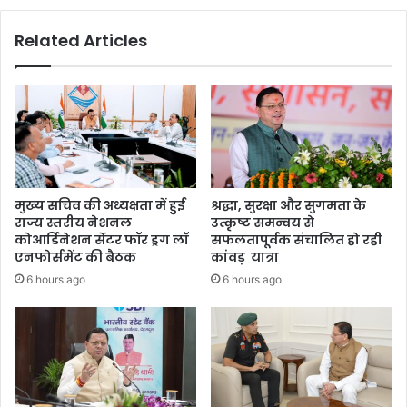
की
ण
च
में
Related Articles
र्चा
1
4
मां
गों
को
ले
क
र
भू
मुख्य सचिव की अध्यक्षता में हुई
श्रद्धा, सुरक्षा और सुगमता के
ख
राज्य स्तरीय नेशनल
उत्कृष्ट समन्वय से
ह
कोआर्डिनेशन सेंटर फॉर ड्रग लॉ
सफलतापूर्वक संचालित हो रही
ड़
एनफोर्समेंट की बैठक
कांवड़ यात्रा
ता
6 hours ago
6 hours ago
ल
जा
री