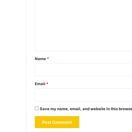
o
m
m
e
n
t
*
Name
*
Email
*
Save my name, email, and website in this browse