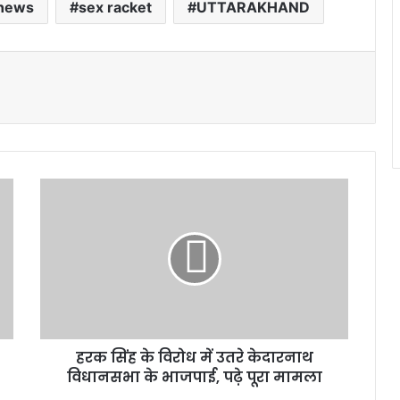
 news
sex racket
UTTARAKHAND
हरक
सिंह
के
विरोध
में
उतरे
केदारनाथ
विधानसभा
के
हरक सिंह के विरोध में उतरे केदारनाथ
भाजपाई,
पढ़े
विधानसभा के भाजपाई, पढ़े पूरा मामला
पूरा