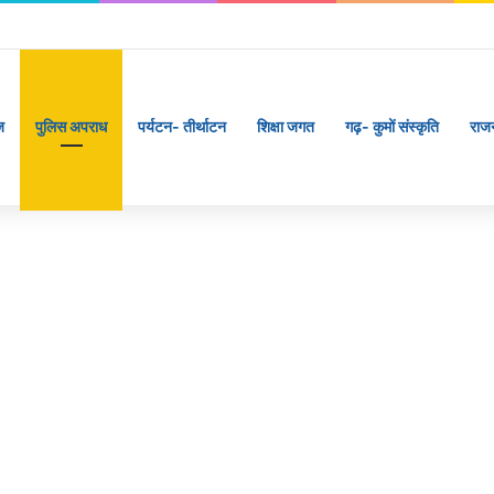
ज
पुलिस अपराध
पर्यटन- तीर्थाटन
शिक्षा जगत
गढ़- कुमों संस्कृति
राज