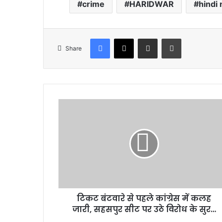
crime
HARIDWAR
hindi
Facebook
X
Share via Email
Print
Share
टिकट
बंटवारे
से
पहले
कांग्रेस
में
कलह
जारी,
सहसपुर
टिकट बंटवारे से पहले कांग्रेस में कलह
सीट
पर
जारी, सहसपुर सीट पर उठे विरोध के सुर…
उठे