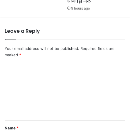
अल्मोड़ा जेल
म
धा
9 hours ago
मी
से
की
Leave a Reply
भें
ट
Your email address will not be published.
Required fields are
marked
*
C
o
m
m
e
n
t
*
Name
*