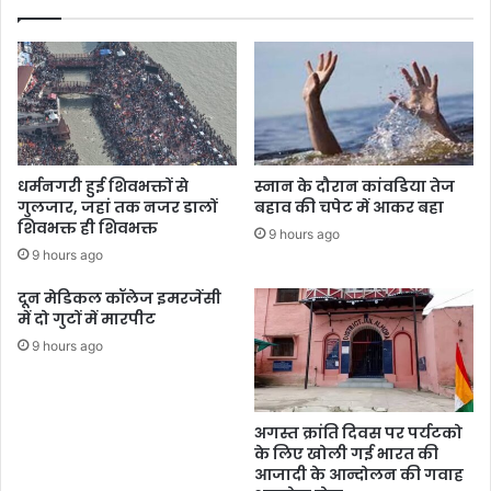
ण
म
कि
हा
या
पं
चा
य
त
के
स
धर्मनगरी हुई शिवभक्तों से
स्नान के दौरान कांवडिया तेज
द
गुलजार, जहां तक नजर डालों
बहाव की चपेट में आकर बहा
स्यों
शिवभक्त ही शिवभक्त
9 hours ago
औ
9 hours ago
र
पं
दून मेडिकल कॉलेज इमरजेंसी
डा
में दो गुटों में मारपीट
पु
9 hours ago
जा
रि
यों
ने
अगस्त क्रांति दिवस पर पर्यटको
सी
के लिए खोली गई भारत की
ए
आजादी के आन्दोलन की गवाह