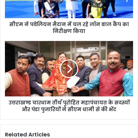
लि
य
न
सीएम ने पवेलियन मैदान में चल रहे लॉन बाल कैंप का
मै
निरीक्षण किया
दा
न
में
उ
च
त्त
ल
रा
र
ख
हे
ण्ड
लॉ
चा
न
र
बा
धा
ल
म
कैं
उत्तराखण्ड चारधाम तीर्थ पुरोहित महापंचायत के सदस्यों
ती
प
और पंडा पुजारियों ने सीएम धामी से की भेंट
र्थ
का
पु
नि
रो
री
हि
Related Articles
क्ष
त