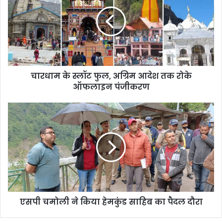
स्लॉट
फुल,
अग्रिम
आदेश
तक
रोके
ऑफलाइन
चारधाम के स्लॉट फुल, अग्रिम आदेश तक रोके
पंजीकरण
ऑफलाइन पंजीकरण
एसपी
चमोली
ने
किया
हेमकुंड
साहिब
का
पैदल
दौरा
एसपी चमोली ने किया हेमकुंड साहिब का पैदल दौरा