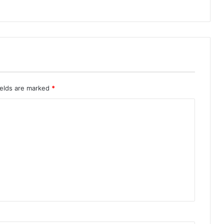
प
र
ज
म
क
र
वा
य
र
ields are marked
*
ल
,
दे
खें
पू
रा
वी
डि
यो