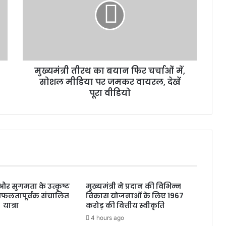
त्री
ती
र
थ
का
ब
मुख्यमंत्री तीरथ का बयान फिर चर्चाओं में,
या
सोशल मीडिया पर जमकर वायरल, देखें
न
फि
पूरा वीडियो
र
च
र्चा
ओं
में
,
सो
श
्षा और सुगमता के उत्कृष्ट
मुख्यमंत्री ने प्रदान की विभिन्न
ल
सफलतापूर्वक संचालित
विकास योजनाओं के लिए 1967
मी
 यात्रा
करोड़ की वित्तीय स्वीकृति
डि
4 hours ago
या