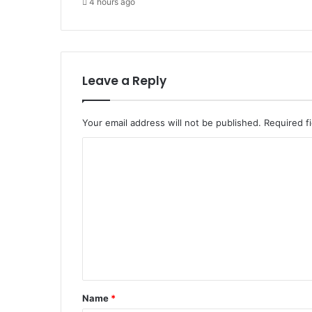
4 hours ago
सी
ए
म
औ
र
प्र
Leave a Reply
दे
श
अ
Your email address will not be published.
Required f
ध्य
C
क्ष
o
m
m
e
n
t
*
Name
*