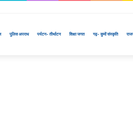
ज
पुलिस अपराध
पर्यटन- तीर्थाटन
शिक्षा जगत
गढ़- कुमों संस्कृति
राज