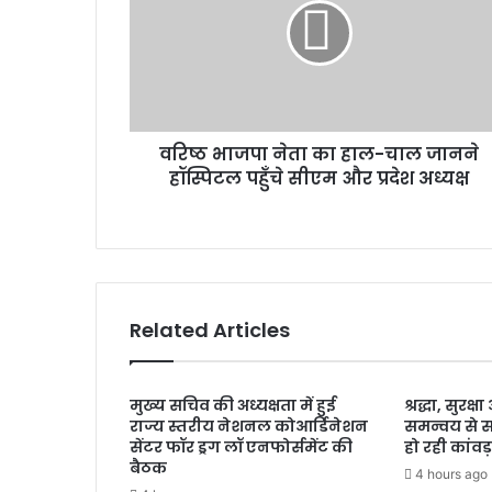
भा
ज
पा
ने
ता
का
वरिष्ठ भाजपा नेता का हाल-चाल जानने
हा
हॉस्पिटल पहुँचे सीएम और प्रदेश अध्यक्ष
ल
-
चा
ल
जा
न
ने
Related Articles
हॉ
स्पि
ट
मुख्य सचिव की अध्यक्षता में हुई
श्रद्धा, सुरक
ल
राज्य स्तरीय नेशनल कोआर्डिनेशन
समन्वय से 
प
सेंटर फॉर ड्रग लॉ एनफोर्समेंट की
हो रही कांवड़
हुँ
बैठक
4 hours ago
चे