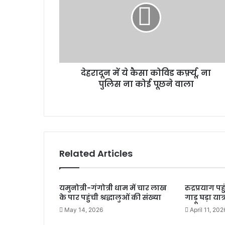
दू
न
में
ये
कै
सा
देहरादून में ये कैसा कोविड कर्फ़्यू, ना
को
पुलिस ना कोई पूछने वाला
वि
ड
क
र्फ़्यू
,
ना
पु
Related Articles
लि
स
ना
यमुनोत्री-गंगोत्री धाम में चार लाख
रुद्रप्रयाग प
को
के पार पहुंची श्रद्धालुओं की संख्या
गाड़ू घड़ा यात्
ई
पू
May 14, 2026
April 11, 202
छ