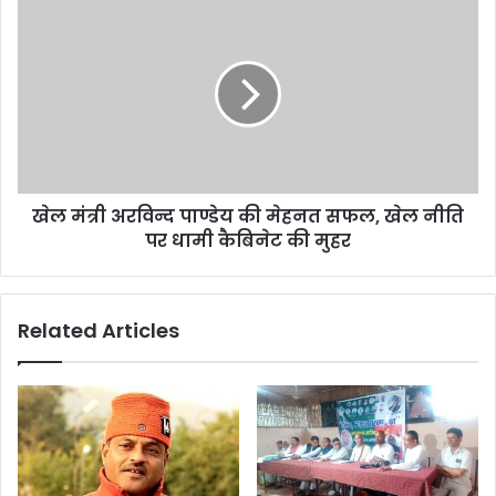
का
खेल
धंधा,
मंत्री
ऐसे
अरविन्द
हुआ
पाण्डेय
खुलासा
की
मेहनत
सफल,
खेल
नीति
खेल मंत्री अरविन्द पाण्डेय की मेहनत सफल, खेल नीति
पर
धामी
पर धामी कैबिनेट की मुहर
कैबिनेट
की
मुहर
Related Articles