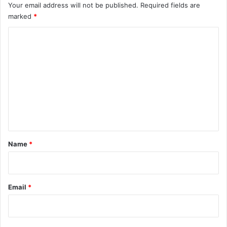
Your email address will not be published.
Required fields are
marked
*
C
o
m
m
e
n
t
*
Name
*
Email
*