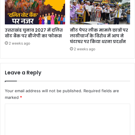
का
र
के
उ
ड़े
उत्तराखंड चुनाव 2027 में दलित
नीट पेपर लीक मामले छात्रों पर
प
वोट बैंक पर बीजेपी का फोकस
लाठीचार्ज के विरोध में आप ने
र
घंटाघर पर किया धरना प्रदर्शन
2 weeks ago
ख
2 weeks ago
च्चे
Leave a Reply
Your email address will not be published.
Required fields are
marked
*
C
o
m