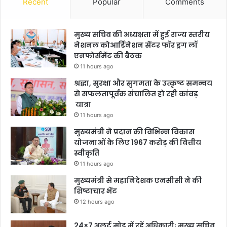
Recent
Popular
Comments
मुख्य सचिव की अध्यक्षता में हुई राज्य स्तरीय
नेशनल कोआर्डिनेशन सेंटर फॉर ड्रग लॉ
एनफोर्समेंट की बैठक
11 hours ago
श्रद्धा, सुरक्षा और सुगमता के उत्कृष्ट समन्वय
से सफलतापूर्वक संचालित हो रही कांवड़
यात्रा
11 hours ago
मुख्यमंत्री ने प्रदान की विभिन्न विकास
योजनाओं के लिए 1967 करोड़ की वित्तीय
स्वीकृति
11 hours ago
मुख्यमंत्री से महानिदेशक एनसीसी ने की
शिष्टाचार भेंट
12 hours ago
24×7 अलर्ट मोड में रहें अधिकारीः मुख्य सचिव