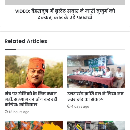
ग्ग
रा
ज
VIDEO: देहरादून में बुलेट सवार ने मारी बुजुर्ग को
दू
ने
टक्कर, कार के उड़े परखच्चे
न
ता
में
ओं
बु
को
ले
Related Articles
मि
ट
ली
स
ब
वा
ड़ी
र
ज़ि
ने
म्मे
मा
दा
री
री
बु
जु
मंच पर सैनिकों के लिए स्थान
उत्तराखंड क्रांति दल ने लिया नए
र्ग
नहीं, सम्मान का ढोंग कर रही
उत्तराखंड का संकल्प
को
कांग्रेसः कोठियाल
4 days ago
ट
13 hours ago
क्क
र
,