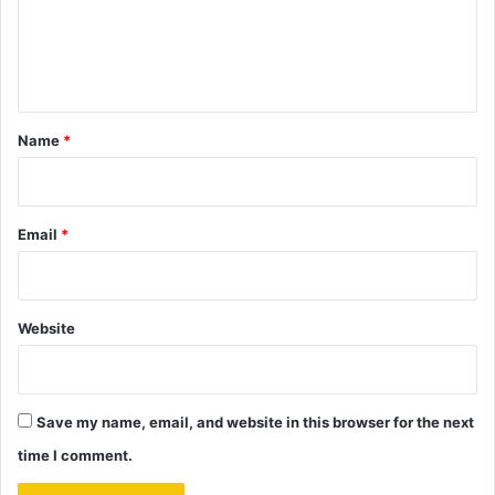
m
e
n
t
*
Name
*
Email
*
Website
Save my name, email, and website in this browser for the next
time I comment.