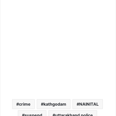
crime
kathgodam
NAINITAL
suspend
uttarakhand police