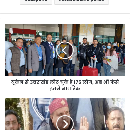
यूक्रेन
से
उत्तराखंड
लौट
चुके
है
175
लोग,
अब
यूक्रेन से उत्तराखंड लौट चुके है 175 लोग, अब भी फंसे
भी
फंसे
इतने नागरिक
इतने
नागरिक
उत्तराखंड:
बीजेपी
विधायक
का
बड़ा