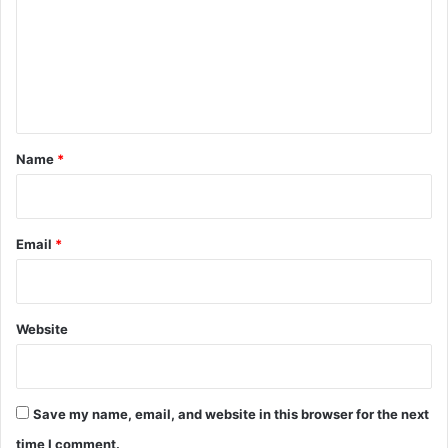
m
m
e
n
t
*
Name
*
Email
*
Website
Save my name, email, and website in this browser for the next
time I comment.