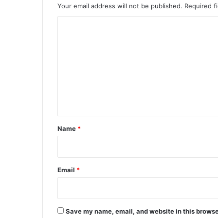
Your email address will not be published.
Required f
C
o
m
m
e
n
t
*
Name
*
Email
*
Save my name, email, and website in this browse