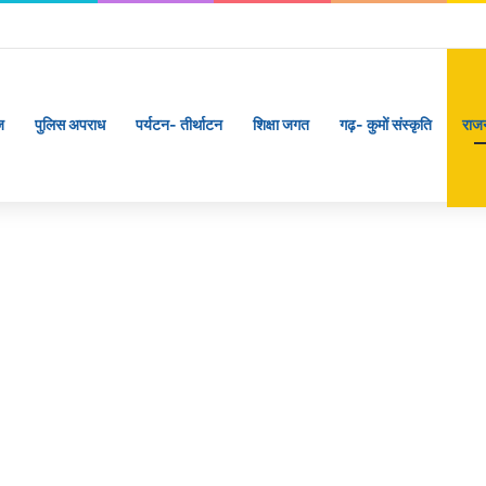
ृष्ट समन्वय से सफलतापूर्वक संचालित हो रही कांवड़ यात्रा
ज
पुलिस अपराध
पर्यटन- तीर्थाटन
शिक्षा जगत
गढ़- कुमों संस्कृति
राज