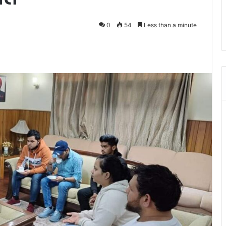
0
54
Less than a minute