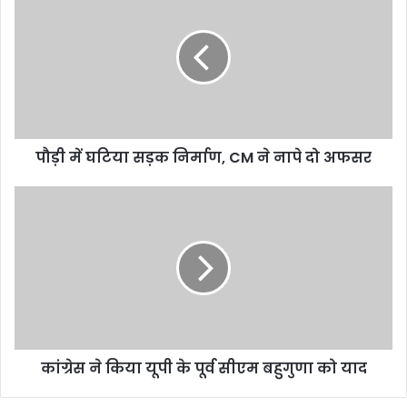
ड़ी
में
घ
टि
या
स
ड़
क
पौड़ी में घटिया सड़क निर्माण, CM ने नापे दो अफसर
नि
र्मा
ण
कां
,
ग्रे
C
स
M
ने
ने
कि
ना
या
पे
यू
दो
पी
अ
के
कांग्रेस ने किया यूपी के पूर्व सीएम बहुगुणा को याद
फ
पू
स
र्व
र
सी