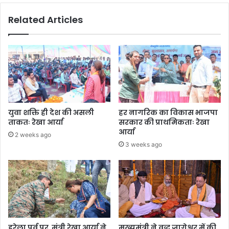
ए
Related Articles
म
ब
हु
गु
णा
को
या
द
युवा शक्ति ही देश की असली
हर नागरिक का विकास भाजपा
ताकतः रेखा आर्या
सरकार की प्राथमिकताः रेखा
आर्या
2 weeks ago
3 weeks ago
हरेला पर्व पर मंत्री रेखा आर्या ने
मुख्यमंत्री ने वृद्ध जागेश्वर में की