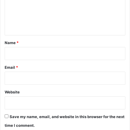
m
e
n
t
*
Name
*
Email
*
Website
Save my name, email, and website in this browser for the next
time I comment.