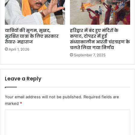
को
वि
ड
टी
का
यात्रियों की सुगम, सुखद,
हरिद्वार में बंद हुए मंदिरों के
क
सुरक्षित यात्रा के लिए सरकार
कपाट, दोपहर में हुई
र
तैयारः महाराज
संध्याकालीन आरती चंद्रग्रहण के
चलते लिया गया निर्णय
ण
April 1, 2026
,
September 7, 2025
आ
दे
श
Leave a Reply
जा
री
Your email address will not be published.
Required fields are
marked
*
C
o
m