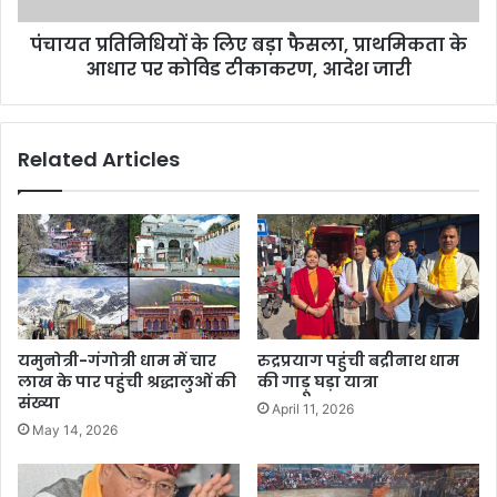
0
यों
क
पंचायत प्रतिनिधियों के लिए बड़ा फैसला, प्राथमिकता के
के
रो
आधार पर कोविड टीकाकरण, आदेश जारी
लि
ड़
ए
,
ब
ज
ड़ा
Related Articles
ल्द
फै
तै
स
या
ला
र
,
हों
प्रा
गे
थ
दो
मि
को
क
वि
ता
यमुनोत्री-गंगोत्री धाम में चार
रुद्रप्रयाग पहुंची बद्रीनाथ धाम
ड
के
लाख के पार पहुंची श्रद्धालुओं की
की गाड़ू घड़ा यात्रा
हॉ
आ
संख्या
April 11, 2026
स्पि
धा
May 14, 2026
ट
र
ल
प
र